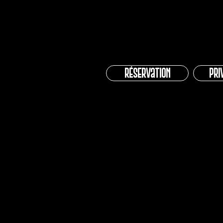
Réservation
Pri